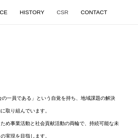
ICE
HISTORY
CSR
CONTACT
会の一員である」という自覚を持ち、地域課題の解決
園「Blue
【映像】命を守る知識を更新！大
的に取り組んでいます。
自足型オフグ
和市消防協力会の普通救命講習会
るため事業活動と社会貢献活動の両輪で、持続可能な未
に参加
2025.12.11
）の実現を目指します。