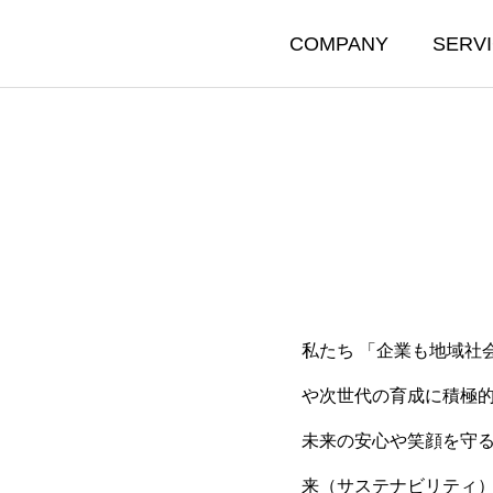
COMPANY
SERV
私たち 「企業も地域社
県逗子市へ「企業版ふるさ
【映像】大和市の市民農
や次世代の育成に積極
」を活用した寄付を実施し
Tree」へ、電力自給
未来の安心や笑顔を守
。【SDGsへの取り組み】
リッドシステムを寄贈
02.26
2025.12.15
来（サステナビリティ